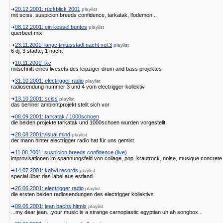
20.12.2001: rückblick 2001
playlist
mit sciss, suspicion breeds confidence, tarkatak, lfodemon...
08.12.2001: ein kessel buntes
playlist
querbeet mix
23.11.2001: lange tinitusstadl.nacht vol.3
playlist
6 dj, 3 städte, 1 nacht
10.11.2001: lxc
mitschnitt eines livesets des leipziger drum and bass projektes
31.10.2001: electrigger radio
playlist
radiosendung nummer 3 und 4 vom electrigger-kollektiv
13.10.2001: sciss
playlist
das berliner ambientprojekt stellt sich vor
08.09.2001: tarkatak / 1000schoen
die beiden projekte tarkatak und 1000schoen wurden vorgestellt.
28.08.2001:visual mind
playlist
der mann hinter electrigger radio hat für uns gemixt.
11.08.2001: suspicion breeds confidence (live)
improvisationen im spannungsfeld von collage, pop, krautrock, noise, musique concrete un
14.07.2001: kohvi records
playlist
special über das label aus estland.
26.06.2001: electrigger radio
playlist
die ersten beiden radiosendungen des electrigger kollektivs
09.06.2001: jean bachs hitmix
playlist
...my dear jean...your music is a strange carnoplastic egyptian uh ah songbox...