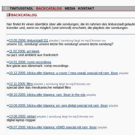
TINITUSSTADL
BACKCATALOG
MEDIA
KONTAKT
BACKCATALOG
hier findet ihr einen überblick über alle sendungen, die im rahmen des tinitusstadl gelauf
künstler und, wenn es möglich (und sinnvoll) erscheint, die playlists der sendungen.
13.05.2006: tinitusstadl.111
playlist | sendung liegt im mp3-format vor
unsere 111. sendung! unsere letzte fsk-sendung! unsere letzte sendung?
11.02.2006: art bleek
nu-jazz und ambient aus frankreich
14.01.2006: rump recordings
live gäste aus dänemark: rump recordings
10.12.2005: klicka eller klappra: u-cover / new speak special mit ram_löser
playlist
12.11.2005: filtro
playlist | sendung liegt im mp3-format vor
special über das mexikanische netlabel filtro
08.10.2005: klicka eller klappra: ram_löser in the mix
playlist
10.09.2005: klicka eller klappra: en: peg digital special mit ram_löser
playlist
13.08.2005: jahtari
playlist | sendung liegt im mp3-format vor
digital laptop reggae
09.07.2005: klicka eller klappra: n5MD special mit ram_löser
playlist