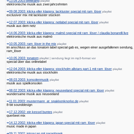
13.09.2003:weltklang
playlist
elektronische musik aus zwei jahrzehnten
09.08.2003: klicka eller klappra: lackluster special mit ram_löser
playlist
exclusiver mix mit lackluster stücken
12.07.2003: klicka eller klappra: netlabel special mit ram_löser
playlist
musik aus dem netz
14.06.2003: klicka eller klappra: malmö special mit ram_löser / claudia bonarelli live
elektronische musik aus malmö
10.05.2003: ram_löser in the mix
playlist
im anschluss an das tonatom label special gab es, wegen einer ausgefallenen sendung,
ram_löser
10.05.2003: tonatom
playlist | sendung liegt im mp3-format vor
special über das onlinelabel
12.04.2003: klicka eller klappra: stockholm allstars part.1 mit ram_löser
playlist
elektronische musik aus stockholm
08.03.2003: konsolenmusik
playlist
musik aus spielkonsolen
08.02.2003: klicka eller klappra: neuseeland special mit ram_löser
playlist
wundersame musik aus neuseeland
11.01.2003: mustermann_at_spakkenknorke.de
playlist
8-bit sounddesign
17.12.2002: ein kessel buntes
playlist
querbeet mix
14.12.2002: klicka eller klappra: japan special mit ram_löser
playlist
music made in japan
09.11.2002: introscan mit paraphreek