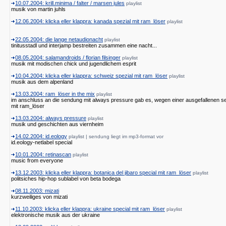
10.07.2004: krill.minima / falter / marsen jules
playlist
musik von martin juhls
12.06.2004: klicka eller klappra: kanada spezial mit ram_löser
playlist
22.05.2004: die lange netaudionacht
playlist
tinitusstadl und interjamp bestreiten zusammen eine nacht...
08.05.2004: salamandroids / florian filsinger
playlist
musik mit modischen chick und jugendlichem esprit
10.04.2004: klicka eller klappra: schweiz spezial mit ram_löser
playlist
musik aus dem alpenland
13.03.2004: ram_löser in the mix
playlist
im anschluss an die sendung mit always pressure gab es, wegen einer ausgefallenen 
mit ram_löser
13.03.2004: always pressure
playlist
musik und geschichten aus viernheim
14.02.2004: id.eology
playlist | sendung liegt im mp3-format vor
id.eology-netlabel special
10.01.2004: retinascan
playlist
music from everyone
13.12.2003: klicka eller klappra: botanica del jibaro special mit ram_löser
playlist
politsiches hip-hop sublabel von beta bodega
08.11.2003: mizati
kurzweiliges von mizati
11.10.2003: klicka eller klappra: ukraine special mit ram_löser
playlist
elektronische musik aus der ukraine