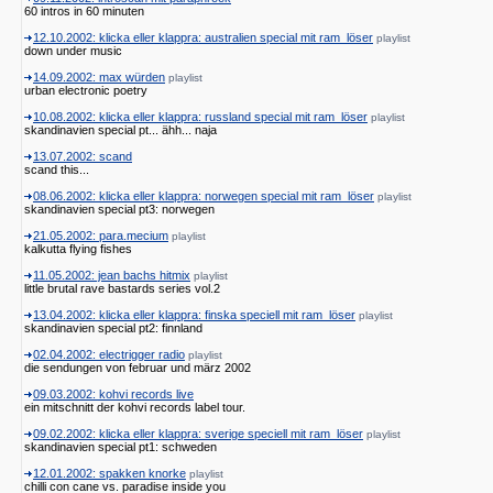
60 intros in 60 minuten
12.10.2002: klicka eller klappra: australien special mit ram_löser
playlist
down under music
14.09.2002: max würden
playlist
urban electronic poetry
10.08.2002: klicka eller klappra: russland special mit ram_löser
playlist
skandinavien special pt... ähh... naja
13.07.2002: scand
scand this...
08.06.2002: klicka eller klappra: norwegen special mit ram_löser
playlist
skandinavien special pt3: norwegen
21.05.2002: para.mecium
playlist
kalkutta flying fishes
11.05.2002: jean bachs hitmix
playlist
little brutal rave bastards series vol.2
13.04.2002: klicka eller klappra: finska speciell mit ram_löser
playlist
skandinavien special pt2: finnland
02.04.2002: electrigger radio
playlist
die sendungen von februar und märz 2002
09.03.2002: kohvi records live
ein mitschnitt der kohvi records label tour.
09.02.2002: klicka eller klappra: sverige speciell mit ram_löser
playlist
skandinavien special pt1: schweden
12.01.2002: spakken knorke
playlist
chilli con cane vs. paradise inside you