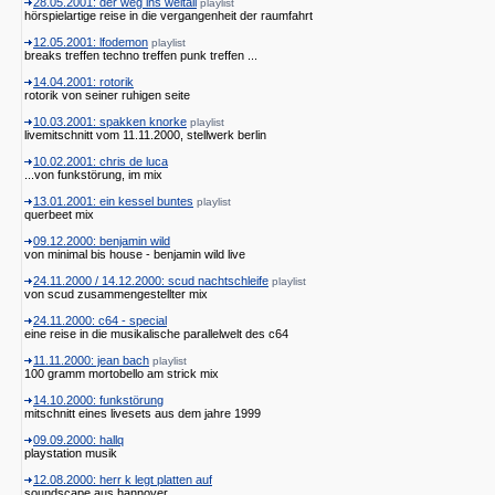
28.05.2001: der weg ins weltall
playlist
hörspielartige reise in die vergangenheit der raumfahrt
12.05.2001: lfodemon
playlist
breaks treffen techno treffen punk treffen ...
14.04.2001: rotorik
rotorik von seiner ruhigen seite
10.03.2001: spakken knorke
playlist
livemitschnitt vom 11.11.2000, stellwerk berlin
10.02.2001: chris de luca
...von funkstörung, im mix
13.01.2001: ein kessel buntes
playlist
querbeet mix
09.12.2000: benjamin wild
von minimal bis house - benjamin wild live
24.11.2000 / 14.12.2000: scud nachtschleife
playlist
von scud zusammengestellter mix
24.11.2000: c64 - special
eine reise in die musikalische parallelwelt des c64
11.11.2000: jean bach
playlist
100 gramm mortobello am strick mix
14.10.2000: funkstörung
mitschnitt eines livesets aus dem jahre 1999
09.09.2000: hallq
playstation musik
12.08.2000: herr k legt platten auf
soundscape aus hannover