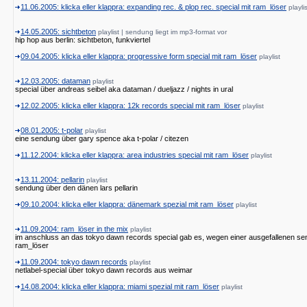
11.06.2005: klicka eller klappra: expanding rec. & plop rec. special mit ram_löser
playli
14.05.2005: sichtbeton
playlist | sendung liegt im mp3-format vor
hip hop aus berlin: sichtbeton, funkviertel
09.04.2005: klicka eller klappra: progressive form special mit ram_löser
playlist
12.03.2005: dataman
playlist
special über andreas seibel aka dataman / dueljazz / nights in ural
12.02.2005: klicka eller klappra: 12k records special mit ram_löser
playlist
08.01.2005: t-polar
playlist
eine sendung über gary spence aka t-polar / citezen
11.12.2004: klicka eller klappra: area industries special mit ram_löser
playlist
13.11.2004: pellarin
playlist
sendung über den dänen lars pellarin
09.10.2004: klicka eller klappra: dänemark spezial mit ram_löser
playlist
11.09.2004: ram_löser in the mix
playlist
im anschluss an das tokyo dawn records special gab es, wegen einer ausgefallenen se
ram_löser
11.09.2004: tokyo dawn records
playlist
netlabel-special über tokyo dawn records aus weimar
14.08.2004: klicka eller klappra: miami spezial mit ram_löser
playlist