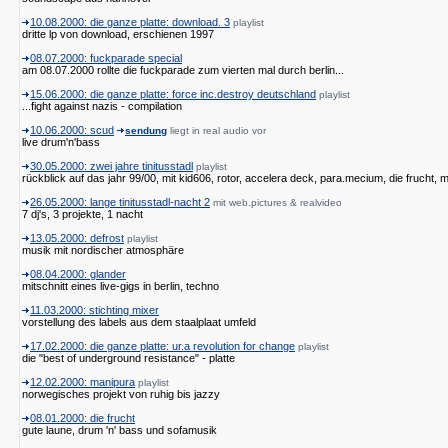
10.08.2000: die ganze platte: download. 3
playlist
dritte lp von download, erschienen 1997
08.07.2000: fuckparade special
am 08.07.2000 rollte die fuckparade zum vierten mal durch berlin...
15.06.2000: die ganze platte: force inc.destroy deutschland
playlist
...fight against nazis - compilation
10.06.2000: scud
sendung
liegt in real audio vor
live drum'n'bass
30.05.2000: zwei jahre tinitusstadl
playlist
rückblick auf das jahr 99/00, mit kid606, rotor, accelera deck, para.mecium, die frucht, m
26.05.2000: lange tinitusstadl-nacht 2
mit web.pictures & realvideo
7 dj's, 3 projekte, 1 nacht
13.05.2000: defrost
playlist
musik mit nordischer atmosphäre
08.04.2000: glander
mitschnitt eines live-gigs in berlin, techno
11.03.2000: stichting mixer
vorstellung des labels aus dem staalplaat umfeld
17.02.2000: die ganze platte: ur.a revolution for change
playlist
die "best of underground resistance" - platte
12.02.2000: manipura
playlist
norwegisches projekt von ruhig bis jazzy
08.01.2000: die frucht
gute laune, drum 'n' bass und sofamusik