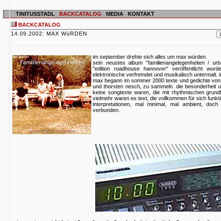
TINITUSSTADL
BACKCATALOG
MEDIA
KONTAKT
BACKCATALOG
14.09.2002: MAX WüRDEN
im september drehte sich alles um max würden.
sein neustes album "familienangelegenheiten / ur
"edition roadhouse hannover" veröffentlicht wur
elektronische verfremdet und musikalisch untermalt. in
max begann im sommer 2000 texte und gedichte von au
und thorsten nesch, zu sammeln. die besonderheit u
keine songtexte waren, die mit rhythmischen grund
vielmehr waren es text, die vollkommen für sich fun
interpretationen, mal minimal, mal ambient, doc
verbunden.