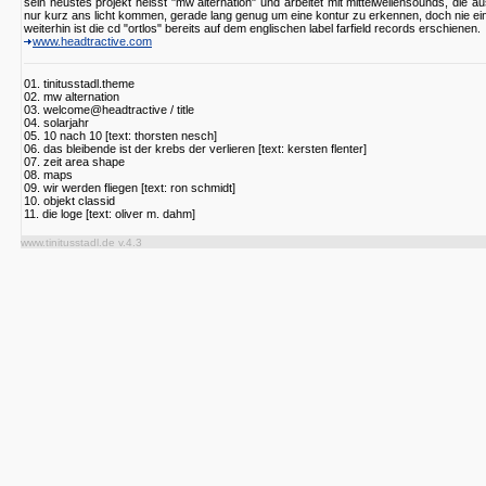
sein neustes projekt heisst "mw alternation" und arbeitet mit mittelwellensounds, die au
nur kurz ans licht kommen, gerade lang genug um eine kontur zu erkennen, doch nie ei
weiterhin ist die cd "ortlos" bereits auf dem englischen label farfield records erschienen.
www.headtractive.com
01. tinitusstadl.theme
02. mw alternation
03. welcome@headtractive / title
04. solarjahr
05. 10 nach 10 [text: thorsten nesch]
06. das bleibende ist der krebs der verlieren [text: kersten flenter]
07. zeit area shape
08. maps
09. wir werden fliegen [text: ron schmidt]
10. objekt classid
11. die loge [text: oliver m. dahm]
www.tinitusstadl.de v.4.3