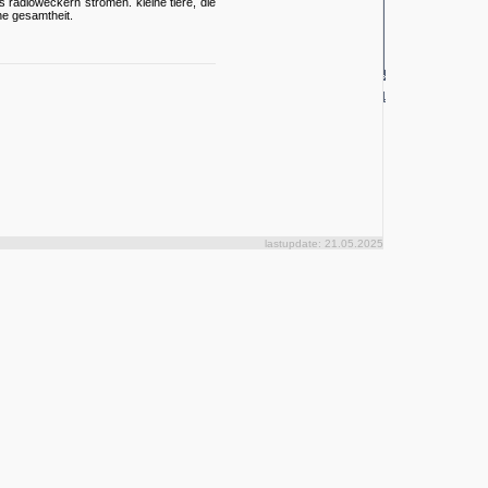
s radioweckern strömen. kleine tiere, die
ne gesamtheit.
lastupdate: 21.05.2025