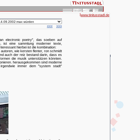
www.tinitusstadl.de
<<<
>>>
ban electronic poetry", das soeben auf
de, ist eine sammlung moderner texte,
teressant hierbei ist die kombination:
toren, wie kersten flenter, ron schmidt
nd auch der reiz bestand darin, dass es
formen die musik unterstützen könnten.
ktionieren. herausgekommen sind moderne
h irgendwie immer dem "system stadt"