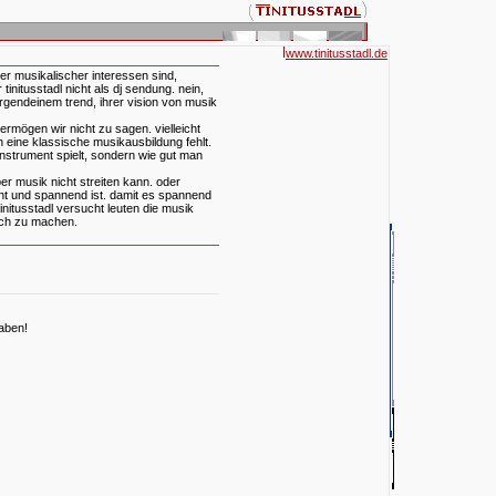
www.tinitusstadl.de
r musikalischer interessen sind,
initusstadl nicht als dj sendung. nein,
rgendeinem trend, ihrer vision von musik
ermögen wir nicht zu sagen. vielleicht
n eine klassische musikausbildung fehlt.
nstrument spielt, sondern wie gut man
ber musik nicht streiten kann. oder
ant und spannend ist. damit es spannend
initusstadl versucht leuten die musik
lich zu machen.
haben!