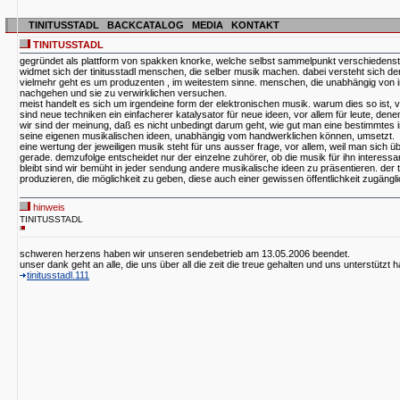
TINITUSSTADL
BACKCATALOG
MEDIA
KONTAKT
TINITUSSTADL
gegründet als plattform von spakken knorke, welche selbst sammelpunkt verschiedenste
widmet sich der tinitusstadl menschen, die selber musik machen. dabei versteht sich der t
vielmehr geht es um produzenten , im weitestem sinne. menschen, die unabhängig von i
nachgehen und sie zu verwirklichen versuchen.
meist handelt es sich um irgendeine form der elektronischen musik. warum dies so ist, v
sind neue techniken ein einfacherer katalysator für neue ideen, vor allem für leute, dene
wir sind der meinung, daß es nicht unbedingt darum geht, wie gut man eine bestimmtes i
seine eigenen musikalischen ideen, unabhängig vom handwerklichen können, umsetzt.
eine wertung der jeweiligen musik steht für uns ausser frage, vor allem, weil man sich ü
gerade. demzufolge entscheidet nur der einzelne zuhörer, ob die musik für ihn interess
bleibt sind wir bemüht in jeder sendung andere musikalische ideen zu präsentieren. der t
produzieren, die möglichkeit zu geben, diese auch einer gewissen öffentlichkeit zugäng
hinweis
TINITUSSTADL
schweren herzens haben wir unseren sendebetrieb am 13.05.2006 beendet.
unser dank geht an alle, die uns über all die zeit die treue gehalten und uns unterstützt 
tinitusstadl.111