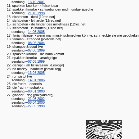
sendung:
13.10.2001
11. spakken knorke - k4eisenbeat
12. spakken knorke - schwebungen und mundgeräusche
sendung:
21.10.1998
13. sichtbeton - debil [12rec.net]
14. sichtbeton - lethargie [12rec.net]
15. sichtbeton - die kinder des mittelmass [12rec.net]
16. sichtbeton - in städten [12rec.net]
sendung:
14.05.2005
17. florian filsinger - wenn man musik schmecken könnte, schmeckte sie wie gepökelt
18. fanman - stranded [politicide.net]
sendung:
08.05.2004
19. shangoe & scud live
sendung:
07.08.1999
20. spakken knorke - die bahn kommt
21. spakken knorke - arschgeige
sendung:
07.08.1999
22. disrupt - jah bit invasion [id.eology]
23. bo marley - bauhelm [jahtari.org]
sendung:
13.08.2005
24. rumpistol live
sendung:
14.01.2006
25. die frucht - deexelis
26. die frucht - tschakka
sendung:
08.01.2000
27. glander - ring [yukiyaki.org]
sendung:
21.05.2002
sendung:
08.04.2000
sendung:
27.05.1999