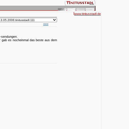
www.tinitusstadl.de
<<<
>>>
dl-sendungen.
er gab es nocheinmal das beste aus dem