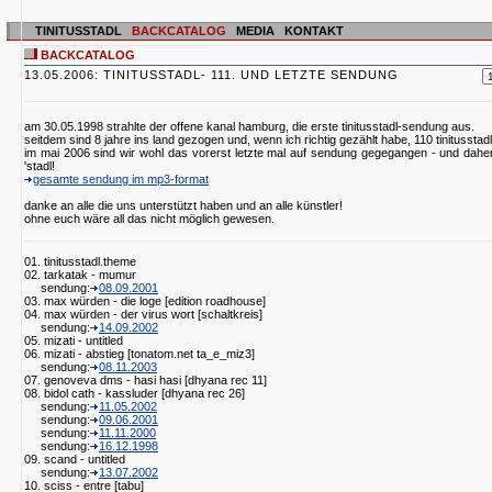
TINITUSSTADL
BACKCATALOG
MEDIA
KONTAKT
BACKCATALOG
13.05.2006: TINITUSSTADL- 111. UND LETZTE SENDUNG
am 30.05.1998 strahlte der offene kanal hamburg, die erste tinitusstadl-sendung aus.
seitdem sind 8 jahre ins land gezogen und, wenn ich richtig gezählt habe, 110 tinitussta
im mai 2006 sind wir wohl das vorerst letzte mal auf sendung gegegangen - und dah
'stadl!
gesamte sendung im mp3-format
danke an alle die uns unterstützt haben und an alle künstler!
ohne euch wäre all das nicht möglich gewesen.
01. tinitusstadl.theme
02. tarkatak - mumur
sendung:
08.09.2001
03. max würden - die loge [edition roadhouse]
04. max würden - der virus wort [schaltkreis]
sendung:
14.09.2002
05. mizati - untitled
06. mizati - abstieg [tonatom.net ta_e_miz3]
sendung:
08.11.2003
07. genoveva dms - hasi hasi [dhyana rec 11]
08. bidol cath - kassluder [dhyana rec 26]
sendung:
11.05.2002
sendung:
09.06.2001
sendung:
11.11.2000
sendung:
16.12.1998
09. scand - untitled
sendung:
13.07.2002
10. sciss - entre [tabu]