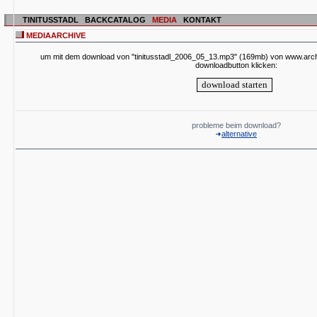
TINITUSSTADL
BACKCATALOG
MEDIA
KONTAKT
MEDIAARCHIVE
um mit dem download von "tinitusstadl_2006_05_13.mp3" (169mb) von www.archiv
downloadbutton klicken:
probleme beim download?
alternative