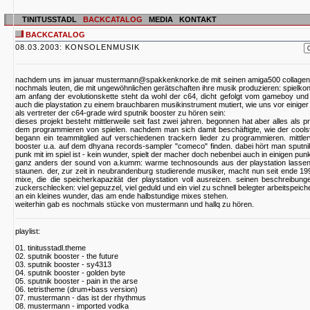
TINITUSSTADL
BACKCATALOG
MEDIA
KONTAKT
BACKCATALOG
08.03.2003: KONSOLENMUSIK
nachdem uns im januar mustermann@spakkenknorke.de mit seinen amiga500 collagen e
nochmals leuten, die mit ungewöhnlichen gerätschaften ihre musik produzieren: spielko
am anfang der evolutionskette steht da wohl der c64, dicht gefolgt vom gameboy und 
auch die playstation zu einem brauchbaren musikinstrument mutiert, wie uns vor einiger 
als vertreter der c64-grade wird sputnik booster zu hören sein:
dieses projekt besteht mittlerweile seit fast zwei jahren. begonnen hat aber alles al
dem programmieren von spielen. nachdem man sich damit beschäftigte, wie der cools
begann ein teammitglied auf verschiedenen trackern lieder zu programmieren. mittl
booster u.a. auf dem dhyana records-sampler "comeco" finden. dabei hört man sputnik
punk mit im spiel ist - kein wunder, spielt der macher doch nebenbei auch in einigen pun
ganz anders der sound von a.kumm: warme technosounds aus der playstation lassen e
staunen. der, zur zeit in neubrandenburg studierende musiker, macht nun seit ende 1
mixe, die die speicherkapazität der playstation voll ausreizen. seinen beschreibun
zuckerschlecken: viel gepuzzel, viel geduld und ein viel zu schnell belegter arbeitspeiche
an ein kleines wunder, das am ende halbstundige mixes stehen.
weiterhin gab es nochmals stücke von mustermann und hallq zu hören.
playlist:
01. tinitusstadl.theme
02. sputnik booster - the future
03. sputnik booster - sy4313
04. sputnik booster - golden byte
05. sputnik booster - pain in the arse
06. tetristheme (drum+bass version)
07. mustermann - das ist der rhythmus
08. mustermann - imported vodka