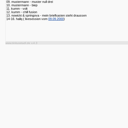
09. mustermann - muster null drei
10. mustermann - biep
11. kumm - volt
12. kumm - chill fusion
13. nowicki & springova - mein briefkasten steht draussen
14-16. hallq ( livesession vom
09.09.2000
)
www.tinitusstadl.de v.4.3