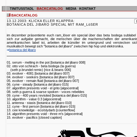
TINITUSSTADL
BACKCATALOG
MEDIA
KONTAKT
BACKCATALOG
13.12.2003: KLICKA ELLER KLAPPRA:
BOTANICA DEL JIBARO SPECIAL MIT RAM_LöSER
im dezember präsentierte euch ram_löser ein special über das beta bodega sublabel "b
sich zur aufgabe gemacht, die menschen über die machenschaften der amerikanis
amerikanischen label ist, arbeiten die künstler im untergrund und verstecken si
musikalisch bewegt sich "botanica del jibaro" zwischen hip hop und elektronika.
botanica del jibaro
01. serum - melting in the pot [botanica del jibaro 008]
02. otto von schirach - beta bodega (la guerra)
(seth p.brundel remix) [rice & beans 006]
03. evolver - 4081 [botanica del jibaro 007]
04. evolver - seekers [botanica del jibaro 007]
05. evolver - remain fluid [botanica del jibaro 007]
06. cyne - steady [botanica del jibaro 015]
07. algorithm presents void - el grito [algocentral]
08. seth p.guerra & soarse spoken - voces rebeldes
09. cyne - 400 years revisited [botanica del jibaro 015]
10. algorithm - value 0.3 [algocentral]
11. antenna - stasis [botanica del jibaro 010]
12. cyne - first person [botanica del jibaro 015]
13. cee knowledge - eco/slydarb [counterflow]
14. algorithm presents void - three m's [algocentral]
15. evolver - pacifics [closed caption]