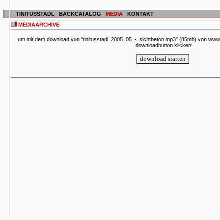
TINITUSSTADL
BACKCATALOG
MEDIA
KONTAKT
MEDIAARCHIVE
um mit dem download von "tinitusstadl_2005_05_-_sichtbeton.mp3" (85mb) von www.a
downloadbutton klicken: