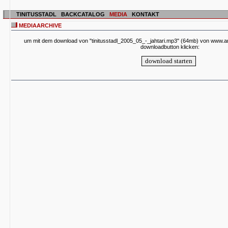
TINITUSSTADL
BACKCATALOG
MEDIA
KONTAKT
MEDIAARCHIVE
um mit dem download von "tinitusstadl_2005_05_-_jahtari.mp3" (64mb) von www.arc
downloadbutton klicken: